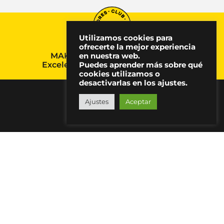
Utilizamos cookies para
ofrecerte la mejor experiencia
MAKMA, Premio Nacional a la
en nuestra web.
Excelencia en Comunicación 2024
Puedes aprender más sobre qué
cookies utilizamos o
desactivarlas en los ajustes.
Ajustes
Aceptar
"Todo placer languidece cuando no
se disfruta en compañía"
David Hume