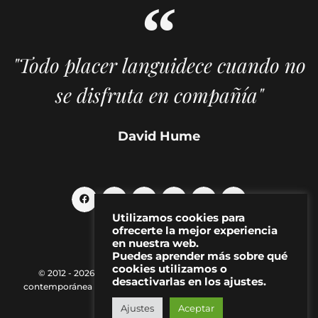
"Todo placer languidece cuando no
se disfruta en compañía"
David Hume
Utilizamos cookies para
ofrecerte la mejor experiencia
en nuestra web.
Puedes aprender más sobre qué
cookies utilizamos o
© 2012 - 2026 MAKMA | Revista de artes visuales y cultura
desactivarlas en los ajustes.
contemporánea |
Política de Privacidad
|
Aviso Legal
|
Contacto
Ajustes
Aceptar