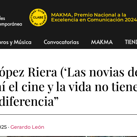
MAKMA, Premio Nacional a la
Excelencia en Comunicación 202
bros y Música
Convocatorias
MAKMA
TIEN
ópez Riera (‘Las novias de
 el cine y la vida no tien
iferencia”
025 ·
Gerardo León