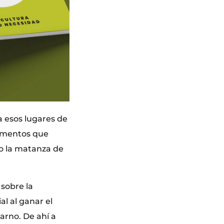
 a esos lugares de
lementos que
o la matanza de
 sobre la
al al ganar el
arno. De ahí a