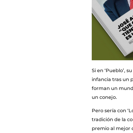
Si en ‘Pueblo’, s
infancia tras un 
forman un mundo
un conejo.
Pero sería con ‘L
tradición de la c
premio al mejor c