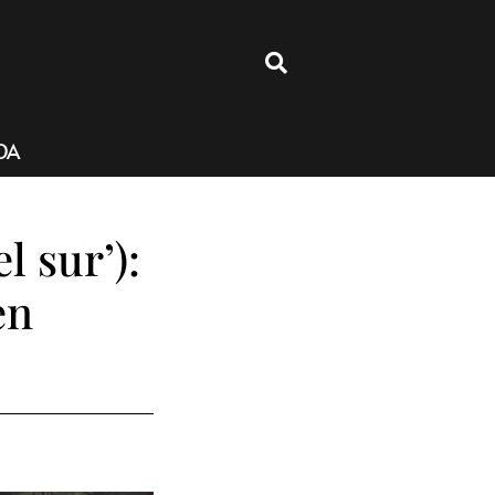
4
DA
l sur’):
en