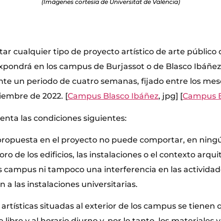
(Imágenes cortesía de Universitat de València)
r cualquier tipo de proyecto artístico de arte público 
xpondrá en los campus de Burjassot o de Blasco Ibáñez 
nte un periodo de cuatro semanas, fijado entre los mes
iembre de 2022. [
Campus Blasco Ibáñez
, jpg] [
Campus B
enta las condiciones siguientes:
propuesta en el proyecto no puede comportar, en ning
oro de los edificios, las instalaciones o el contexto arqu
s campus ni tampoco una interferencia en las actividade
n a las instalaciones universitarias.
 artísticas situadas al exterior de los campus se tienen
re libre y al horario diurno y, por lo tanto, los materiales 