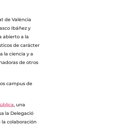
tat de València
asco Ibáñez y
 abierto a la
sticos de carácter
 la ciencia y a
onadoras de otros
 los campus de
pública
, una
sa la Delegació
e la colaboración