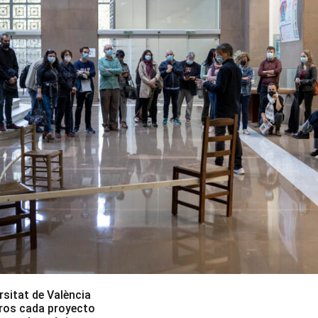
sitat de València
uros cada proyecto