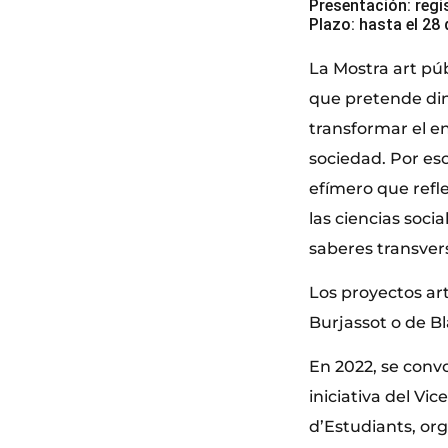
Presentación: regi
Plazo: hasta el 28 
La Mostra art púb
que pretende din
transformar el en
sociedad. Por eso
efímero que refl
las ciencias soc
saberes transver
Los proyectos ar
Burjassot o de Bl
En 2022, se conv
iniciativa del V
d’Estudiants, org