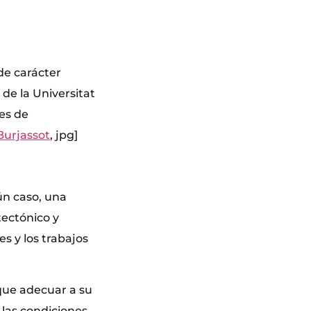
de carácter
de la Universitat
es de
urjassot
, jpg]
ún caso, una
itectónico y
s y los trabajos
 que adecuar a su
y las condiciones