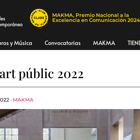
MAKMA, Premio Nacional a la
Excelencia en Comunicación 202
bros y Música
Convocatorias
MAKMA
TIEN
art públic 2022
022 ·
MAKMA