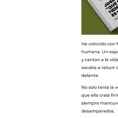
He coincido con 
humana. Un espac
y cantan a la vid
sacaba a relucir 
delante.
No solo tenía la 
que ella creía f
siempre mantuvo u
desamparados.