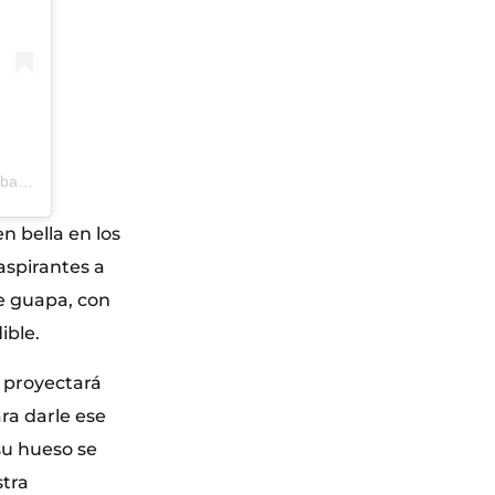
Una publicación compartida de SSIFF | Festival de San Sebastián (@sansebastianfes)
 bella en los
aspirantes a
re guapa, con
ible.
e proyectará
ra darle ese
 su hueso se
stra