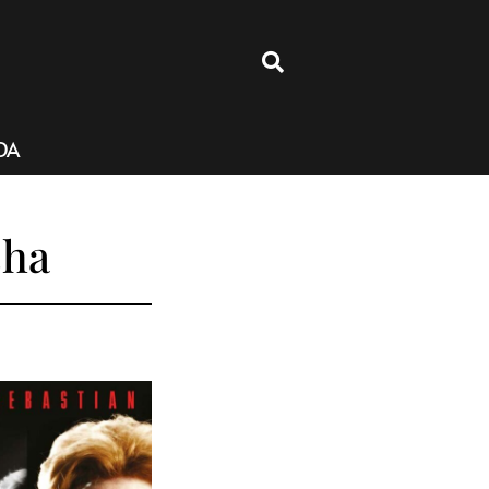
4
DA
cha