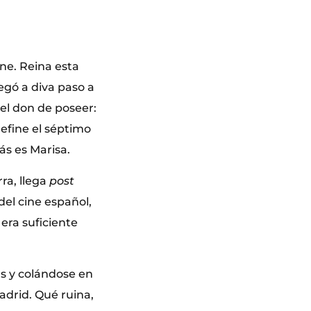
ine. Reina esta
legó a diva paso a
 el don de poseer:
efine el séptimo
ás es Marisa.
rra, llega
post
del cine español,
era suficiente
as y colándose en
adrid. Qué ruina,