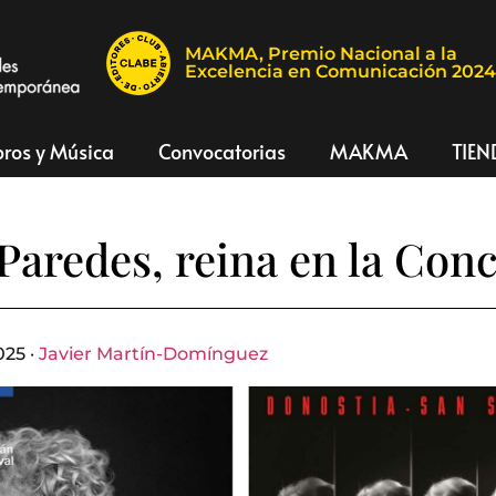
MAKMA, Premio Nacional a la
Excelencia en Comunicación 202
bros y Música
Convocatorias
MAKMA
TIEN
Paredes, reina en la Con
025 ·
Javier Martín-Domínguez