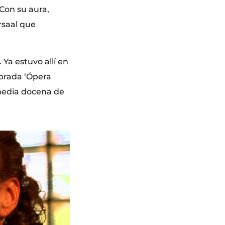
 Con su aura,
rsaal que
Ya estuvo allí en
ebrada ‘Ópera
media docena de