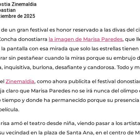
ostia Zinemaldia
bastian
ptiembre de 2025
 de un gran festival es honor reservado a las divas del c
 Concha donostiarra
la imagen de Marisa Paredes
, que l
 la pantalla con esa mirada que solo las estrellas tienen
irar sin pestañear cuando la miras porque su embrujo d
a, inquisitiva, burlona, desafiante y candorosa. Todo y m
el
Zinemaldia
, como ahora publicita el festival donostia
ja claro que Marisa Paredes no se irá nunca del olimpo 
e tiempo y donde ha permanecido porque su presencia 
película.
sa amó el teatro desde niña, viendo pasar a los artist
su vecindad en la plaza de Santa Ana, en el centro de M