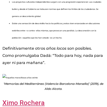
Los proyectos culturales independientes surgen con una progresión exponencial. Las ciudades
bullen y desde el Gobierno se instauran normas que definen los límites de los ciudadanos. Se
genera un descontento global.
Existe una sensación de descrédito hacia los políticos y estos viven enzarzados en discusiones
estériles entre –o contra– ellos mismos, que provocan una parálisis. La desconexión con la
población –aquellos que les han votado– es un hecho.
Definitivamente otros
años locos
son posibles.
Como promulgaba Dadá: “Todo para hoy, nada para
ayer ni para mañana”.
‘Memorias del Mediterráneo (Valencia-Barcelona-Marsella)’ (2019), de
Aldo Alcota.
Ximo Rochera