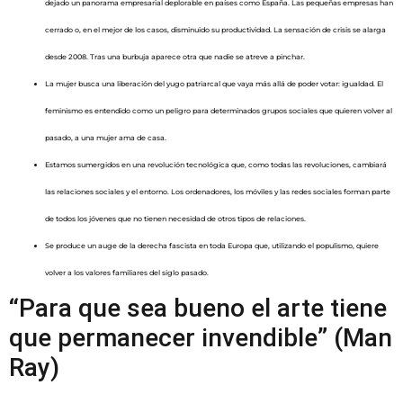
dejado un panorama empresarial deplorable en países como España. Las pequeñas empresas han
cerrado o, en el mejor de los casos, disminuido su productividad. La sensación de crisis se alarga
desde 2008. Tras una burbuja aparece otra que nadie se atreve a pinchar.
La mujer busca una liberación del yugo patriarcal que vaya más allá de poder votar: igualdad. El
feminismo es entendido como un peligro para determinados grupos sociales que quieren volver al
pasado, a una mujer ama de casa.
Estamos sumergidos en una revolución tecnológica que, como todas las revoluciones, cambiará
las relaciones sociales y el entorno. Los ordenadores, los móviles y las redes sociales forman parte
de todos los jóvenes que no tienen necesidad de otros tipos de relaciones.
Se produce un auge de la derecha fascista en toda Europa que, utilizando el populismo, quiere
volver a los valores familiares del siglo pasado.
“Para que sea bueno el arte tiene
que permanecer invendible” (Man
Ray)