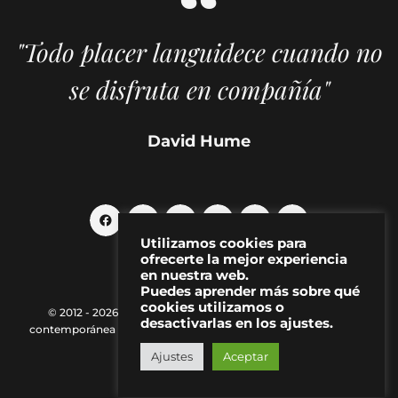
"Todo placer languidece cuando no
se disfruta en compañía"
David Hume
Utilizamos cookies para
ofrecerte la mejor experiencia
en nuestra web.
Puedes aprender más sobre qué
cookies utilizamos o
© 2012 - 2026 MAKMA | Revista de artes visuales y cultura
desactivarlas en los ajustes.
contemporánea |
Política de Privacidad
|
Aviso Legal
|
Contacto
Ajustes
Aceptar