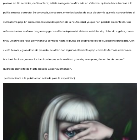
plasma en
Sin sentidos,
de Sara Sanz, artista zaragozana afincada en Valencia, quien le hace trenzas a lo
políticamente correcto. Se columpia, sin caerse, entre los bucles de esta dicotomía que ella conoce bien: el
surrealismo pop. En su mundo, los sentidos parten de la neutralidad, ya que han perdido su contexto. Sus
niñas mutantes arañan con garras y ganas el lado áspero del sistema establecido, pidiendo a gritos, no un
final, un principio feliz. Dominan sus sentidos hasta el punto de desproveerlos de cualquier significado. Con
cierto humor y gran dosis de picardía, se alzan con algunos elementos pop, como las famosas manos de
Michael Jackson, en esa lucha circular que es la realidad y donde, se supone, tienen las de perder.”
(Extracto del texto de Marta Rosella Gisbert Doménech,
perteneciente a la publicación editada para la exposición)