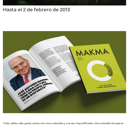
Hasta el 2 de febrero de 2013
“Vista, olfato, oído, gusto y tacto, son cinco; naturales y, a la vez, muy artificiales. Una contradicción que se