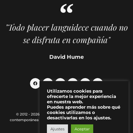
"Todo placer languidece cuando no
se disfruta en compañía"
David Hume
Utilizamos cookies para
ofrecerte la mejor experiencia
en nuestra web.
Puedes aprender más sobre qué
cookies utilizamos o
© 2012 - 2026 MAKMA | Revista de artes visuales y cultura
desactivarlas en los ajustes.
contemporánea |
Política de Privacidad
|
Aviso Legal
|
Contacto
Ajustes
Aceptar