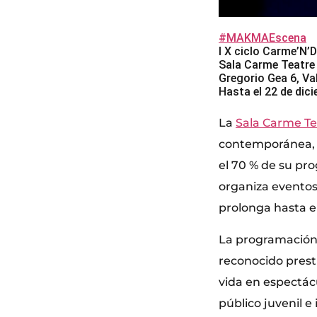
#MAKMAEscena
I X ciclo Carme’N’
Sala Carme Teatre
Gregorio Gea 6, Va
Hasta el 22 de dic
La
Sala Carme Te
contemporánea, t
el 70 % de su pr
organiza eventos
prolonga hasta e
La programación
reconocido presti
vida en espectácu
público juvenil e i