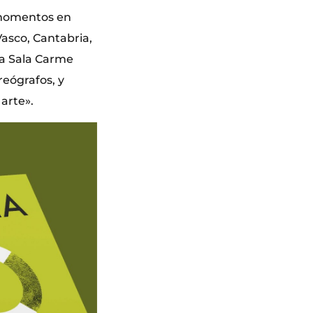
 momentos en
Vasco, Cantabria,
la Sala Carme
reógrafos, y
arte».