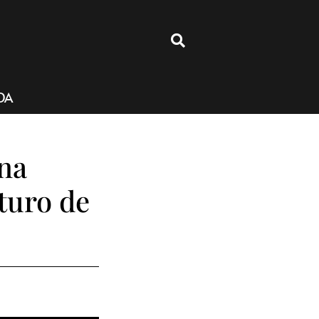
4
DA
na
uturo de