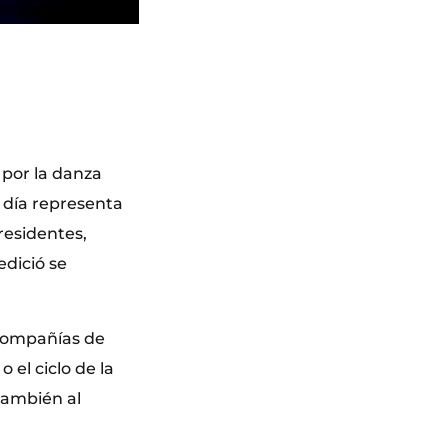
 por la danza
 día representa
residentes,
dició se
compañías de
el ciclo de la
 también al