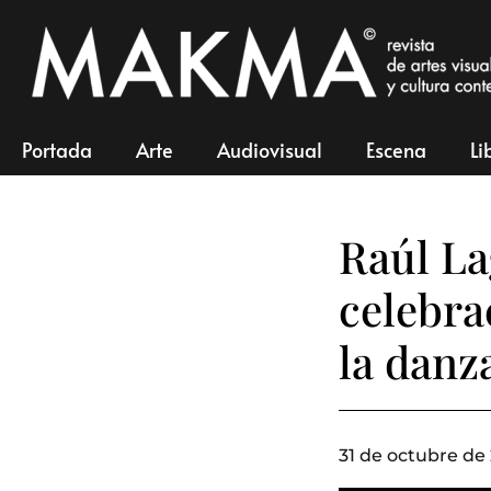
Portada
Arte
Audiovisual
Escena
Li
Raúl La
celebra
la dan
31 de octubre de