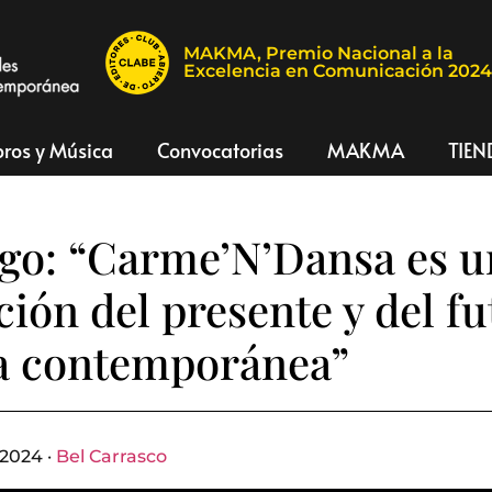
MAKMA, Premio Nacional a la
Excelencia en Comunicación 202
bros y Música
Convocatorias
MAKMA
TIEN
go: “Carme’N’Dansa es u
ción del presente y del f
za contemporánea”
 2024 ·
Bel Carrasco