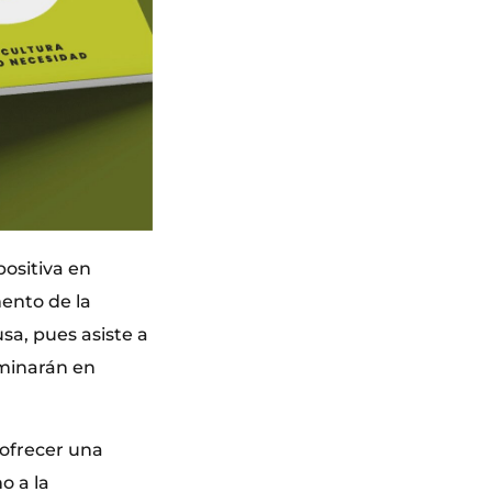
ositiva en
mento de la
a, pues asiste a
rminarán en
 ofrecer una
o a la