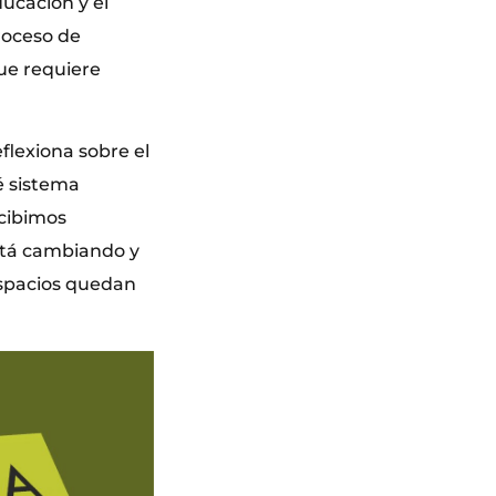
ducación y el
proceso de
que requiere
flexiona sobre el
é sistema
cibimos
tá cambiando y
espacios quedan