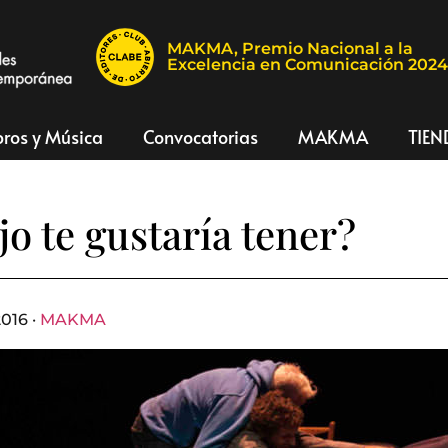
MAKMA, Premio Nacional a la
Excelencia en Comunicación 202
bros y Música
Convocatorias
MAKMA
TIEN
jo te gustaría tener?
2016 ·
MAKMA