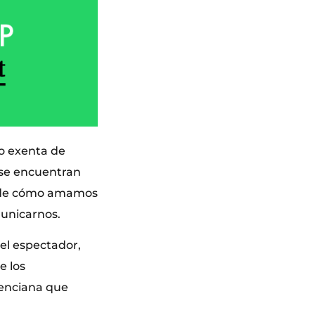
no exenta de
o se encuentran
a, de cómo amamos
municarnos.
el espectador,
e los
lenciana que