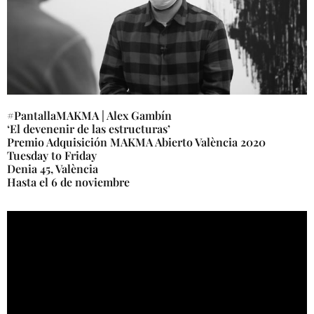
#PantallaMAKMA | Alex Gambín
‘El devenenir de las estructuras’
Premio Adquisición MAKMA Abierto València 2020
Tuesday to Friday
Denia 45, València
Hasta el 6 de noviembre