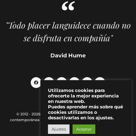
"Todo placer languidece cuando no
se disfruta en compañía"
David Hume
Utilizamos cookies para
ofrecerte la mejor experiencia
en nuestra web.
Puedes aprender más sobre qué
cookies utilizamos o
© 2012 - 2026 MAKMA | Revista de artes visuales y cultura
desactivarlas en los ajustes.
contemporánea |
Política de Privacidad
|
Aviso Legal
|
Contacto
Ajustes
Aceptar