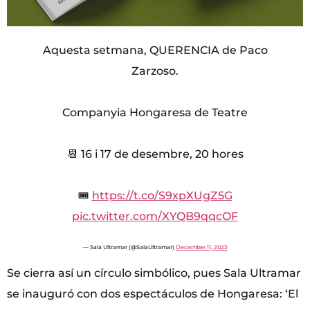
Aquesta setmana, QUERENCIA de Paco
Zarzoso.
Companyia Hongaresa de Teatre
📆 16 i 17 de desembre, 20 hores
🎟
https://t.co/S9xpXUgZ5G
pic.twitter.com/XYQB9qqcOF
— Sala Ultramar (@SalaUltramar)
December 11, 2023
Se cierra así un círculo simbólico, pues Sala Ultramar
se inauguró con dos espectáculos de Hongaresa: ‘El