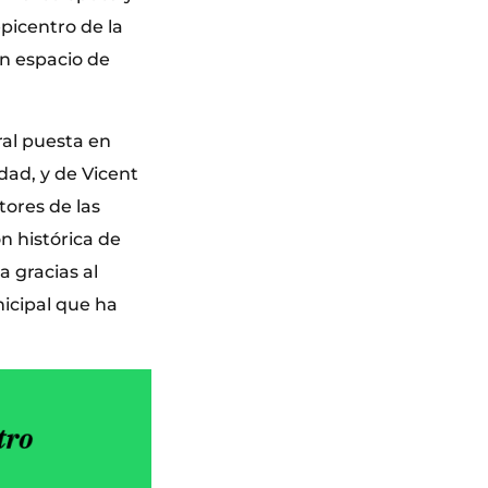
epicentro de la
en espacio de
ral puesta en
dad, y de Vicent
ores de las
ón histórica de
a gracias al
nicipal que ha