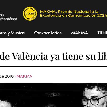
MAKMA, Premio Nacional a la
Excelencia en Comunicación 202
bros y Música
Convocatorias
MAKMA
TIEN
de València ya tiene su li
de 2018 ·
MAKMA