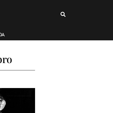
4
DA
bro