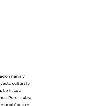
ación narra y
oyecto cultural y
. Lo hace a
nes. Pero la obra
e marcó época y