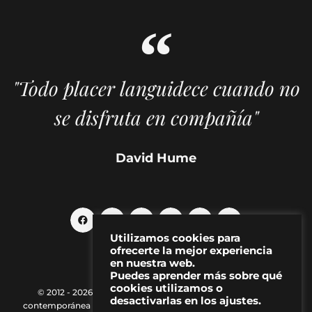
"Todo placer languidece cuando no
se disfruta en compañía"
David Hume
Utilizamos cookies para
ofrecerte la mejor experiencia
en nuestra web.
Puedes aprender más sobre qué
cookies utilizamos o
© 2012 - 2026 MAKMA | Revista de artes visuales y cultura
desactivarlas en los ajustes.
contemporánea |
Política de Privacidad
|
Aviso Legal
|
Contacto