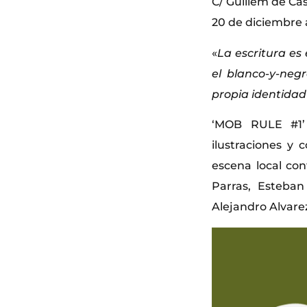
C/ Guillem de Cas
20 de diciembre 
«
La escritura es
el blanco-y-neg
propia identidad
‘MOB RULE #1’ 
ilustraciones y 
escena local con
Parras, Esteban
Alejandro Alvare