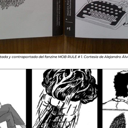
tada y contraportada del fanzine MOB RULE # 1. Cortesía de Alejandro Álv