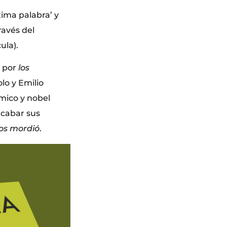
tima palabra’ y
través del
ula).
o por
los
lo y Emilio
émico y nobel
recabar sus
os mordió
.