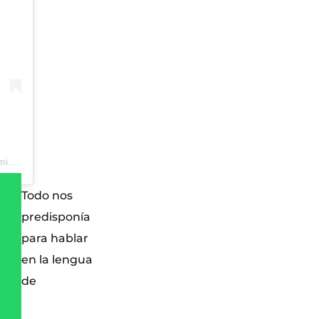
Una publicación compartida de Javier Martín-Domínguez (@javiermartindominguez)
Todo nos
predisponía
para hablar
en la lengua
de