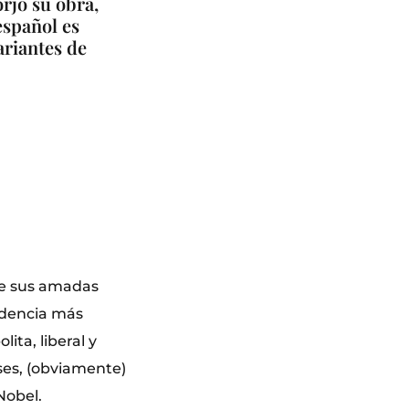
rjó su obra,
español es
ariantes de
 de sus amadas
idencia más
ita, liberal y
ses, (obviamente)
Nobel.