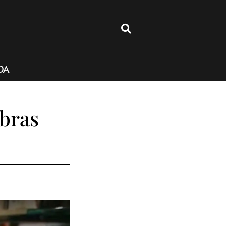
4
DA
abras