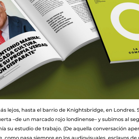
ás lejos, hasta el barrio de Knightsbridge, en Londres.
uerta –de un marcado rojo londinense– y subimos al se
ía su estudio de trabajo. (De aquella conversación apen
, como pasa siempre en los audiovisuales, esclavos de