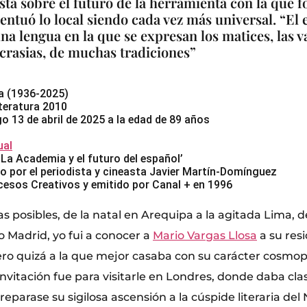
ta sobre el futuro de la herramienta con la que fo
entuó lo local siendo cada vez más universal. “El 
una lengua en la que se expresan los matices, las v
crasias, de muchas tradiciones”
a (1936-2025)
teratura 2010
o 13 de abril de 2025 a la edad de 89 años
al
 La Academia y el futuro del español’
o por el periodista y cineasta Javier Martín-Domínguez
esos Creativos y emitido por Canal + en 1996
s posibles, de la natal en Arequipa a la agitada Lima,
o Madrid, yo fui a conocer a
Mario Vargas Llosa
a su res
o quizá a la que mejor casaba con su carácter cosmopol
nvitación fue para visitarle en Londres, donde daba cla
reparase su sigilosa ascensión a la cúspide literaria del 