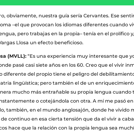
o, obviamente, nuestra guía sería Cervantes. Ese sent
dioma –el que provocan los idiomas diferentes cuando v
engua, pero trabajas en la propia– tenía en el prolífico y
Vargas Llosa un efecto beneficioso.
osa (MVLL):
“Es una experiencia muy interesante que yo
onde pasé casi siete años en los 60. Creo que el vivir i
 diferente del propio tiene el peligro del debilitamiento
patria lingüística; pero también el de un enriquecimien
nera mucho más entrañable su propia lengua cuando t
stantemente o cotejándola con otra. A mí me pasó en 
o, también, en el mundo anglosajón, donde he vivido 
 de continuo en esa cierta tensión que da el vivir a caba
cos hace que la relación con la propia lengua sea muc