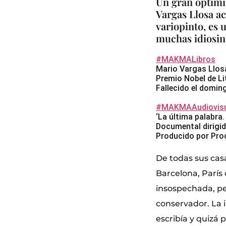
Un gran optimis
Vargas Llosa ac
variopinto, es 
muchas idiosin
#MAKMALibros
Mario Vargas Llos
Premio Nobel de Li
Fallecido el doming
#MAKMAAudiovisu
‘La última palabra.
Documental dirigid
Producido por Proc
De todas sus casa
Barcelona, París 
insospechada, per
conservador. La i
escribía y quizá p