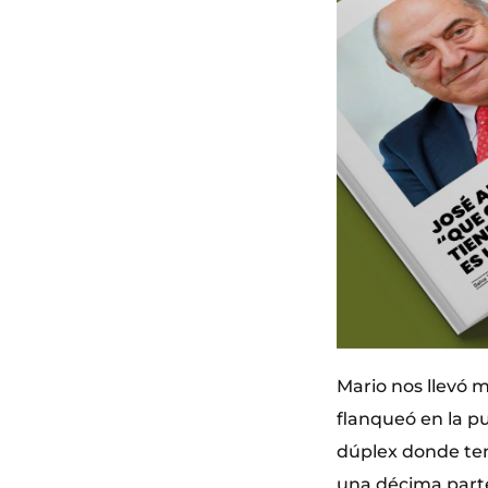
Mario nos llevó m
flanqueó en la p
dúplex donde ten
una décima parte