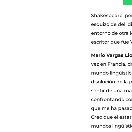
Shakespeare, per
esquizoide del i
entorno de otra l
escritor que fue 
Mario Vargas Ll
vez en Francia, d
mundo lingüístico
disolución de la 
sentir de una ma
confrontando con
que me ha pasad
Creo que el estar
mundos lingüísti