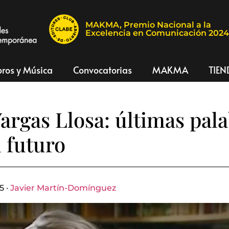
MAKMA, Premio Nacional a la
Excelencia en Comunicación 202
bros y Música
Convocatorias
MAKMA
TIEN
argas Llosa: últimas pal
l futuro
5 ·
Javier Martín-Domínguez