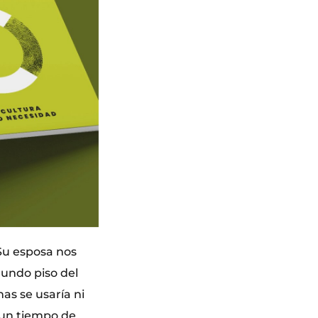
 Su esposa nos
gundo piso del
as se usaría ni
 un tiempo de