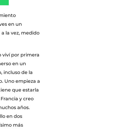
imiento
ives en un
, a la vez, medido
 viví por primera
nmerso en un
, incluso de la
to. Uno empieza a
iene que estarla
Francia y creo
muchos años.
llo en dos
hísimo más