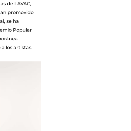
rías de LAVAC,
han promovido
al, se ha
Premio Popular
mporánea
a los artistas.