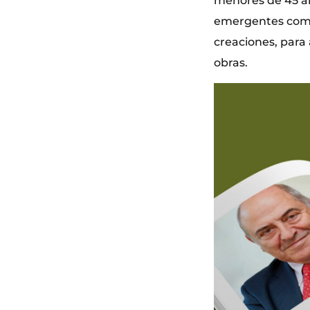
menores de 45 año
emergentes como 
creaciones, para 
obras.