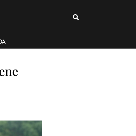
4
DA
iene