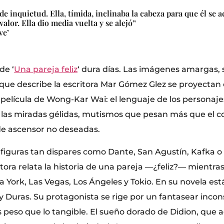
inquietud. Ella, tímida, inclinaba la cabeza para que él se a
 valor. Ella dio media vuelta y se alejó”
ve’
de ‘
Una pareja feliz
‘ dura días. Las imágenes amargas, 
ue describe la escritora Mar Gómez Glez se proyectan
película de Wong-Kar Wai: el lenguaje de los personajes
es las miradas gélidas, mutismos que pesan más que el c
de ascensor no deseadas.
guras tan dispares como Dante, San Agustín, Kafka o ‘
tora relata la historia de una pareja —¿feliz?— mientras
 York, Las Vegas, Los Ángeles y Tokio. En su novela est
 Duras. Su protagonista se rige por un fantasear incon
s peso que lo tangible. El sueño dorado de Didion, que 