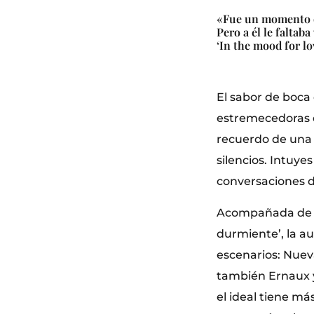
«Fue un momento de 
Pero a él le faltaba
‘In the mood for lo
El sabor de boca 
estremecedoras q
recuerdo de una 
silencios. Intuy
conversaciones 
Acompañada de fi
durmiente’, la au
escenarios: Nueva
también Ernaux y
el ideal tiene má