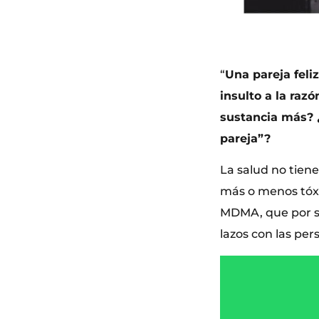
“
Una pareja feli
insulto a la raz
sustancia más? ¿
pareja”?
La salud no tiene
más o menos tóxic
MDMA, que por su
lazos con las pe