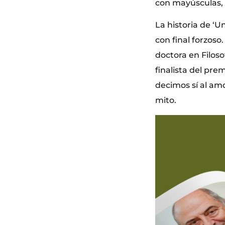
con mayúsculas, 
La historia de ‘U
con final forzoso
doctora en Filoso
finalista del pr
decimos sí al amo
mito.