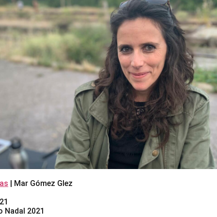
as
| Mar Gómez Glez
021
io Nadal 2021