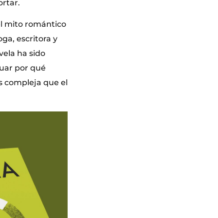
rtar.
del mito romántico
ga, escritora y
vela ha sido
guar por qué
ás compleja que el