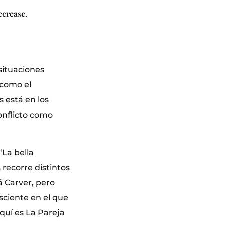
cercase.
situaciones
 como el
 está en los
onflicto como
La bella
 recorre distintos
á Carver, pero
sciente en el que
aquí es La Pareja