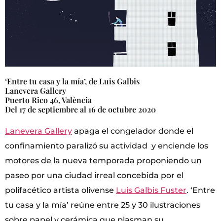
‘Entre tu casa y la mía’, de Luis Galbis
Lanevera Gallery
Puerto Rico 46, València
Del 17 de septiembre al 16 de octubre 2020
Lanevera Gallery
apaga el congelador donde el
confinamiento paralizó su actividad y enciende los
motores de la nueva temporada proponiendo un
paseo por una ciudad irreal concebida por el
polifacético artista olivense
Luis Galbis Fuster
. ‘Entre
tu casa y la mía’ reúne entre 25 y 30 ilustraciones
sobre papel y cerámica que plasman su