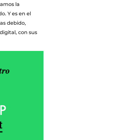
ramos la
. Y es en el
das debido,
igital, con sus