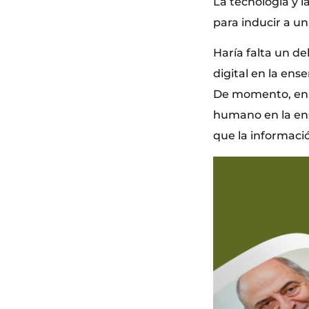
La tecnología y l
para inducir a un
Haría falta un d
digital en la ens
De momento, en e
humano en la ens
que la informació