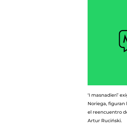
‘I masnadieri’ ex
Noriega, figuran
el reencuentro de
Artur Ruciński.