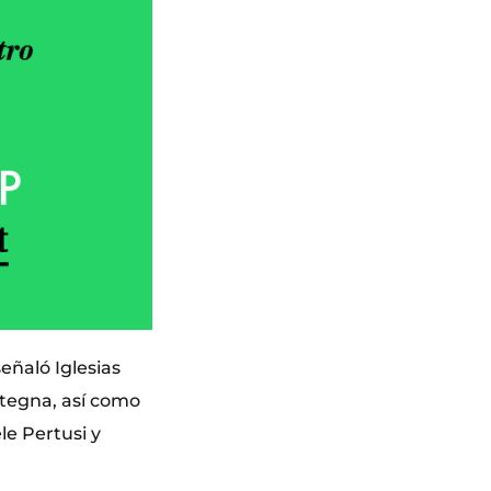
eñaló Iglesias
ntegna, así como
le Pertusi y