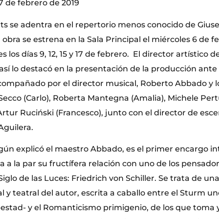
y 17 de febrero de 2019
rts se adentra en el repertorio menos conocido de Giuse
 obra se estrena en la Sala Principal el miércoles 6 de f
los días 9, 12, 15 y 17 de febrero. El director artístico d
 así lo destacó en la presentación de la producción ante
ompañado por el director musical, Roberto Abbado y lo
 Secco (Carlo), Roberta Mantegna (Amalia), Michele Pert
Artur Ruciński (Francesco), junto con el director de esce
Aguilera.
egún explicó el maestro Abbado, es el primer encargo i
ba a la par su fructífera relación con uno de los pensad
iglo de las Luces: Friedrich von Schiller. Se trata de una
l y teatral del autor, escrita a caballo entre el Sturm u
estad- y el Romanticismo primigenio, de los que toma y