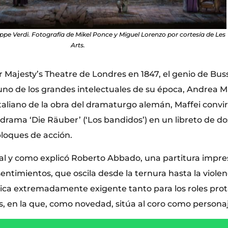
eppe Verdi. Fotografía de Mikel Ponce y Miguel Lorenzo por cortesía de Les
Arts.
 Majesty’s Theatre de Londres en 1847, el genio de Bus
uno de los grandes intelectuales de su época, Andrea Ma
italiano de la obra del dramaturgo alemán, Maffei convir
 drama ‘Die Räuber’ (‘Los bandidos’) en un libreto de d
loques de acción.
al y como explicó Roberto Abbado, una partitura impre
entimientos, que oscila desde la ternura hasta la viole
ica extremadamente exigente tanto para los roles pro
s, en la que, como novedad, sitúa al coro como personaj