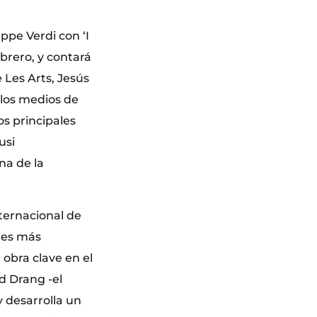
ppe Verdi con ‘I
ebrero, y contará
e Les Arts, Jesús
 los medios de
s principales
usi
na de la
nternacional de
ores más
 obra clave en el
nd Drang -el
 desarrolla un