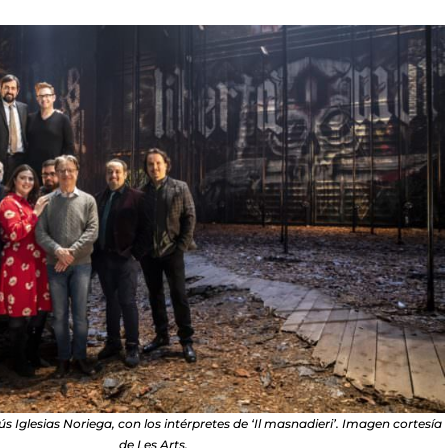
 Iglesias Noriega, con los intérpretes de ‘Il masnadieri’. Imagen cortesía
de Les Arts.