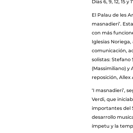
Días 6, 9, 12, 15 
El Palau de les A
masnadieri’. Esta
con más funciones 
Iglesias Noriega,
comunicación, ac
solistas: Stefano
(Massimiliano) y 
reposición, Allex 
‘I masnadieri’, s
Verdi, que inicia
importantes del S
desarrollo musica
ímpetu y la temp