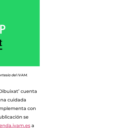
rtesía del IVAM.
 Dibuixat’ cuenta
 una cuidada
 complementa con
ublicación se
ienda.ivam.es
a