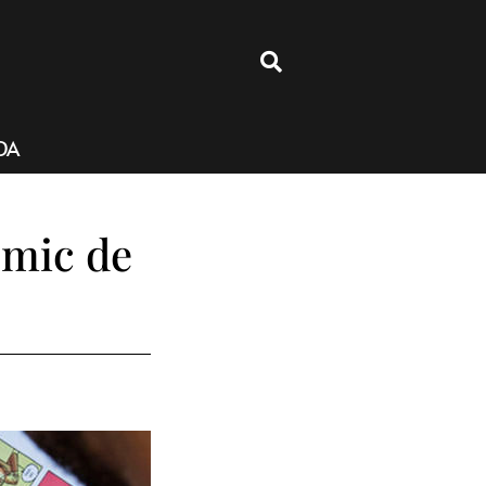
4
DA
ómic de