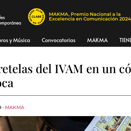
MAKMA, Premio Nacional a la
Excelencia en Comunicación 202
bros y Música
Convocatorias
MAKMA
TIEN
retelas del IVAM en un c
oca
9 ·
MAKMA