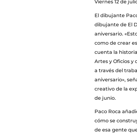
Viernes 12 de juli
El dibujante Pac
dibujante de El 
aniversario. «Est
como de crear est
cuenta la histor
Artes y Oficios y
a través del trab
aniversario», señ
creativo de la ex
de junio.
Paco Roca añadió 
cómo se construy
de esa gente que 