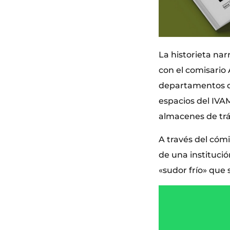
La historieta nar
con el comisario 
departamentos de
espacios del IVAM
almacenes de trán
A través del cóm
de una instituci
«sudor frío» que 