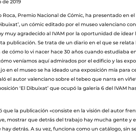
o de 2019
o Roca, Premio Nacional de Cómic, ha presentado en el 
Dibuixat’, un cómic editado por el museo valenciano co
oy muy agradecido al IVAM por la oportunidad de idear l
a publicación. Se trata de un diario en el que se relata 
ia de cómo lo vi nacer hace 30 años cuando estudiaba en
 cómo veníamos aquí admirados por el edificio y las exp
ajo en el museo se ha ideado una exposición mía para ce
aló el autor valenciano sobre el tebeo que narra en viñe
posición ‘El Dibuixat’ que ocupó la galería 6 del IVAM ha
que la publicación «consiste en la visión del autor fre
e, mostrar que detrás del trabajo hay mucha gente y es
hay detrás. A su vez, funciona como un catálogo, sin se