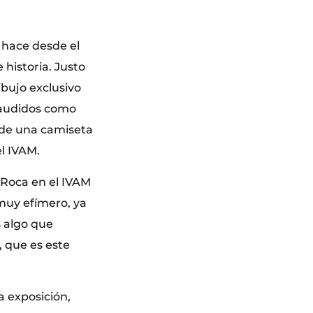
e hace desde el
historia. Justo
bujo exclusivo
laudidos como
o de una camiseta
el IVAM.
o Roca en el IVAM
 muy efímero, ya
s algo que
, que es este
a exposición,