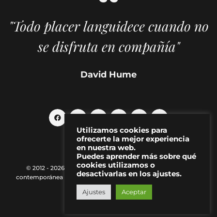
"Todo placer languidece cuando no
se disfruta en compañía"
David Hume
Utilizamos cookies para
ofrecerte la mejor experiencia
en nuestra web.
Puedes aprender más sobre qué
cookies utilizamos o
© 2012 - 2026 MAKMA | Revista de artes visuales y cultura
desactivarlas en los ajustes.
contemporánea |
Política de Privacidad
|
Aviso Legal
|
Contacto
Ajustes
Aceptar