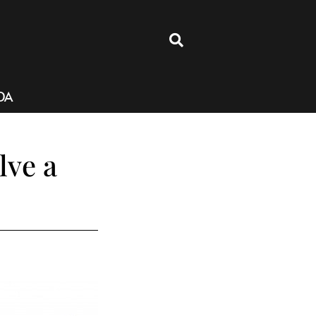
4
DA
lve a