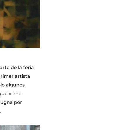
.
te de la feria
rimer artista
ólo algunos
que viene
 pugna por
.