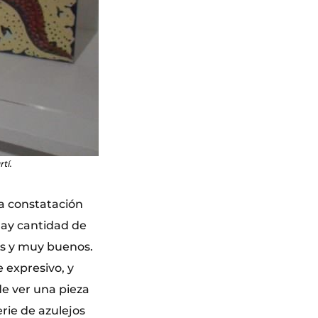
tí.
la constatación
hay cantidad de
os y muy buenos.
 expresivo, y
de ver una pieza
rie de azulejos