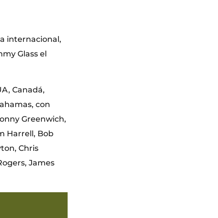
a internacional,
mmy Glass el
UA, Canadá,
 Bahamas, con
Sonny Greenwich,
 Harrell, Bob
ton, Chris
 Rogers, James