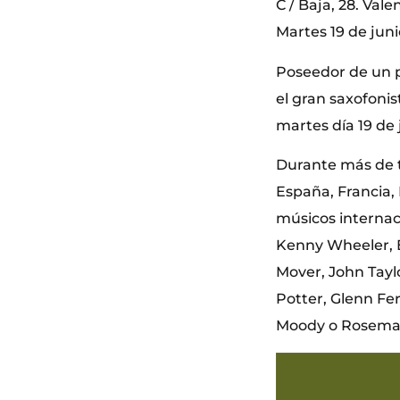
C / Baja, 28. Vale
Martes 19 de juni
Poseedor de un p
el gran saxofoni
martes día 19 de 
Durante más de 
España, Francia,
músicos interna
Kenny Wheeler, E
Mover, John Tayl
Potter, Glenn Fe
Moody o Rosemar