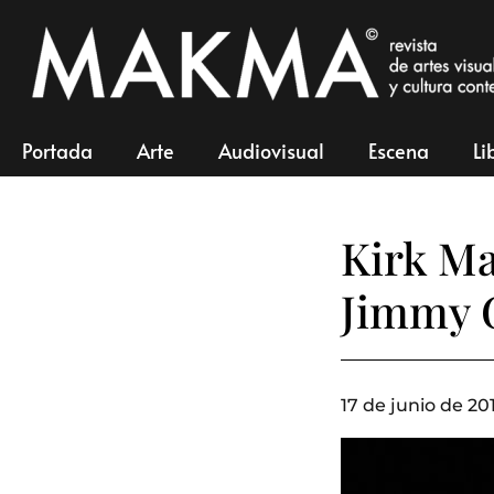
Portada
Arte
Audiovisual
Escena
Li
Kirk Ma
Jimmy 
17 de junio de 20