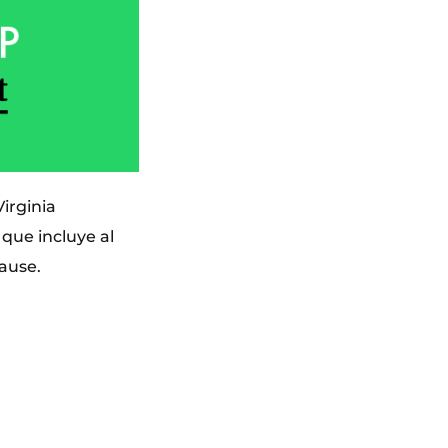
irginia
 que incluye al
rause.