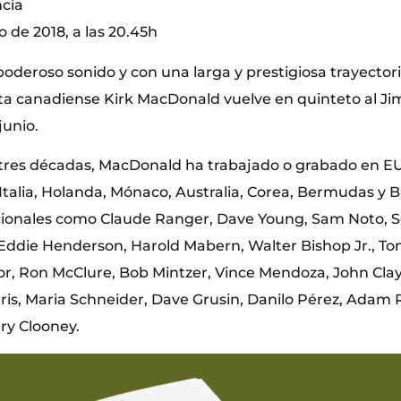
ncia
o de 2018, a las 20.45h
oderoso sonido y con una larga y prestigiosa trayectori
sta canadiense Kirk MacDonald vuelve en quinteto al Ji
junio.
tres décadas, MacDonald ha trabajado o grabado en E
 Italia, Holanda, Mónaco, Australia, Corea, Bermudas y
cionales como Claude Ranger, Dave Young, Sam Noto, 
ddie Henderson, Harold Mabern, Walter Bishop Jr., Tom
or, Ron McClure, Bob Mintzer, Vince Mendoza, John Clay
rris, Maria Schneider, Dave Grusin, Danilo Pérez, Adam
y Clooney.