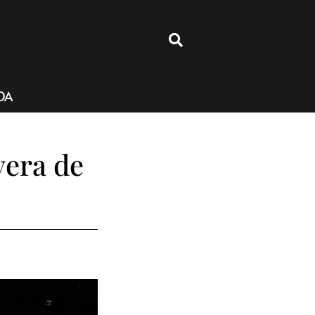
4
DA
vera de