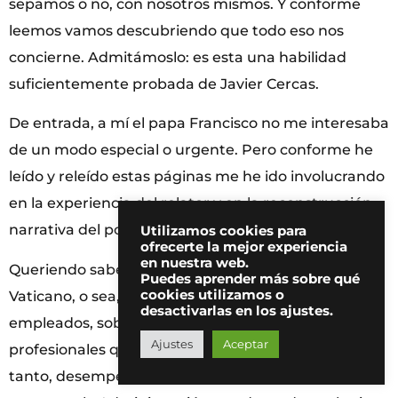
sepamos o no, con nosotros mismos. Y conforme
leemos vamos descubriendo que todo eso nos
concierne. Admitámoslo: es esta una habilidad
suficientemente probada de Javier Cercas.
De entrada, a mí el papa Francisco no me interesaba
de un modo especial o urgente. Pero conforme he
leído y releído estas páginas me he ido involucrando
en la experiencia del relator y en la reconstrucción
narrativa del pontífice, queriendo saber más.
Utilizamos cookies para
ofrecerte la mejor experiencia
en nuestra web.
Queriendo saber más, ¿sobre qué? Pues sobre el
Puedes aprender más sobre qué
cookies utilizamos o
Vaticano, o sea, el Gobierno del Vaticano, sobre sus
desactivarlas en los ajustes.
empleados, sobre los vaticanistas, sobre los
Ajustes
Aceptar
profesionales que están cerca del papa y que, por
tanto, desempeñan una serie de funciones. Como