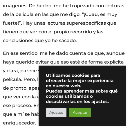
imágenes. De hecho, me he tropezado con lecturas
de la película en las que me digo: “¡Guau, es muy
fuerte!”. Hay unas lecturas superespecíficas que
tienen que ver con el propio recorrido y las
conclusiones que yo he sacado.
En ese sentido, me he dado cuenta de que, aunque
haya querido evitar que eso esté de forma explícita
y clara, parece ser que, de alguna manera, está en la
Utilizamos cookies para
película. Pero, luego, casi me interesa más cuando,
ofrecerte la mejor experiencia
en nuestra web.
de pronto, aparecen lecturas que no tienen nada
Puedes aprender más sobre qué
cookies utilizamos o
que ver con la elaboración que yo he hecho de todo
desactivarlas en los ajustes.
ese proceso. Entonces, me descubren significados
Ajustes
Aceptar
que a mí se habían escapado y eso es todavía más
enriquecedor.