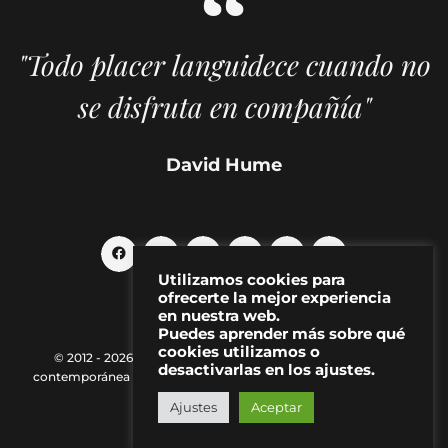
"Todo placer languidece cuando no
se disfruta en compañía"
David Hume
Utilizamos cookies para
ofrecerte la mejor experiencia
en nuestra web.
Puedes aprender más sobre qué
cookies utilizamos o
© 2012 - 2026 MAKMA | Revista de artes visuales y cultura
desactivarlas en los ajustes.
contemporánea |
Política de Privacidad
|
Aviso Legal
|
Contacto
Ajustes
Aceptar