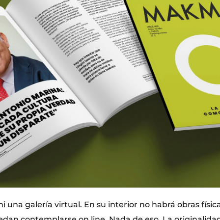
 una galería virtual. En su interior no habrá obras físi
edan contemplarse on line. Nada de eso. La originalidad