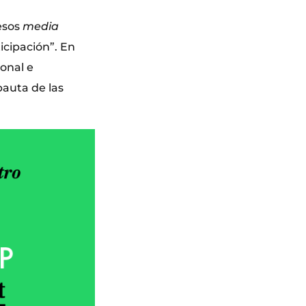
esos
media
icipación”. En
ional e
auta de las