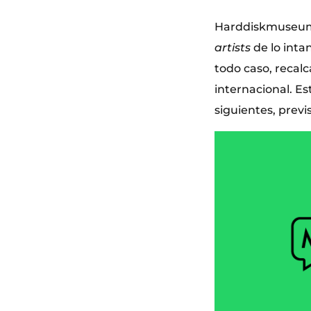
Harddiskmuseum c
artists
de lo inta
todo caso, recalc
internacional. E
siguientes, prev