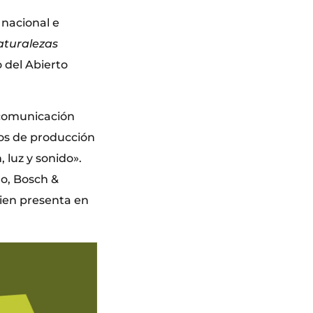
 nacional e
Naturalezas
 del Abierto
 comunicación
sos de producción
 luz y sonido».
mo, Bosch &
ien presenta en