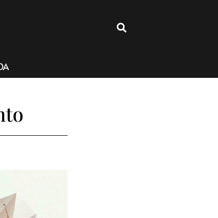
4
DA
nto