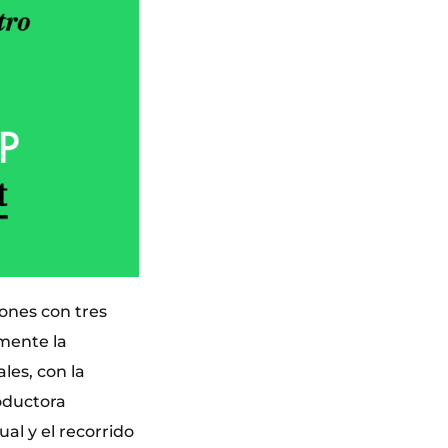
iones con tres
mente la
les, con la
oductora
sual y el recorrido