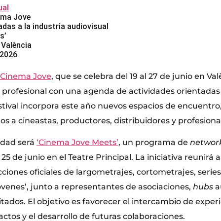
al
nema Jove
adas a la industria audiovisual
s’
 València
 2026
Cinema Jove
, que se celebra del 19 al 27 de junio en Val
profesional con una agenda de actividades orientadas a
estival incorpora este año nuevos espacios de encuentro, 
os a cineastas, productores, distribuidores y profesional
edad será
‘Cinema Jove Meets’
, un programa de
networ
y 25 de junio en el Teatre Principal. La iniciativa reunirá 
cciones oficiales de largometrajes, cortometrajes, serie
óvenes’, junto a representantes de asociaciones,
hubs
a
itados. El objetivo es favorecer el intercambio de experi
ctos y el desarrollo de futuras colaboraciones.