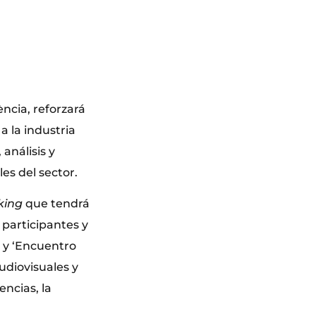
ència, reforzará
 la industria
análisis y
es del sector.
king
que tendrá
a participantes y
s y ‘Encuentro
udiovisuales y
encias, la