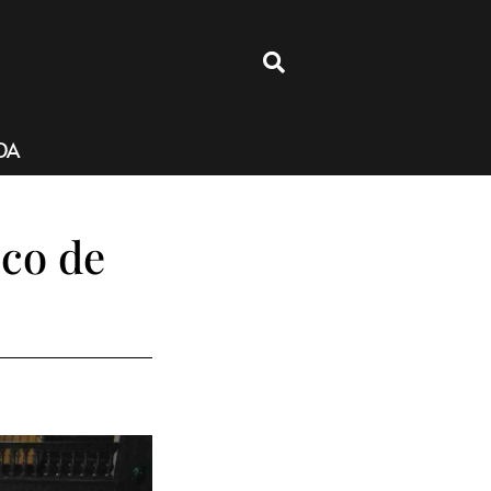
4
DA
oco de