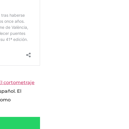
El cortometraje
spañol. El
 como