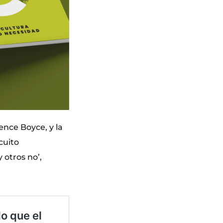
ence Boyce, y la
cuito
 otros no’,