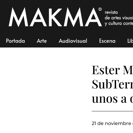
Portada
Arte
Audiovisual
Escena
Li
Ester M
SubTerr
unos a 
21 de noviembre 