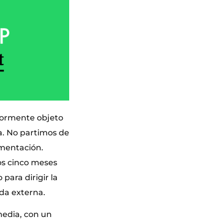
riormente objeto
a. No partimos de
imentación.
os cinco meses
para dirigir la
da externa.
media, con un