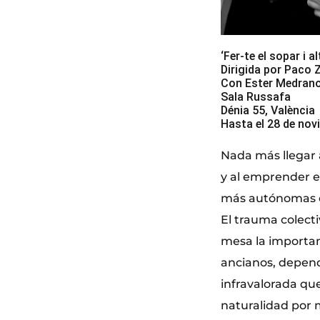
‘Fer-te el sopar i a
Dirigida por Paco
Con Ester Medrano
Sala Russafa
Dénia 55, València
Hasta el 28 de nov
Nada más llegar 
y al emprender el
más autónomas e
El trauma colecti
mesa la importanc
ancianos, depend
infravalorada qu
naturalidad por