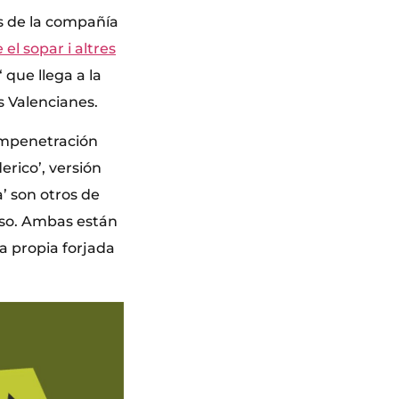
s de la compañía
 el sopar i altres
‘ que llega a la
s Valencianes.
ompenetración
rico’, versión
a’ son otros de
oso. Ambas están
a propia forjada