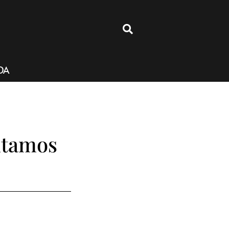
4
DA
itamos