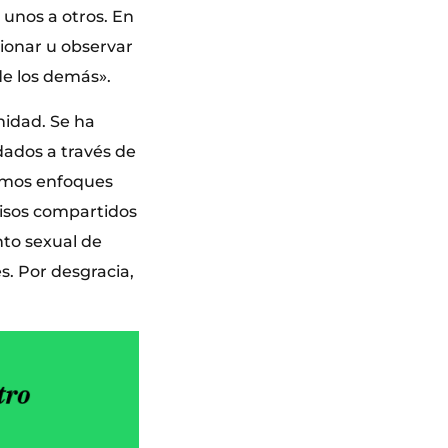
 unos a otros. En
ionar u observar
de los demás».
rnidad. Se ha
dados a través de
ríamos enfoques
pisos compartidos
to sexual de
s. Por desgracia,