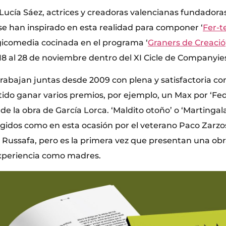
Lucía Sáez, actrices y creadoras valencianas fundadora
se han inspirado en esta realidad para componer ‘
Fer-te
agicomedia cocinada en el programa ‘
Graners de Creació
 18 al 28 de noviembre dentro del XI Cicle de Companyie
rabajan juntas desde 2009 con plena y satisfactoria c
ido ganar varios premios, por ejemplo, un Max por ‘Fede
r de la obra de García Lorca. ‘Maldito otoño’ o ‘Martingal
igidos como en esta ocasión por el veterano Paco Zarz
a Russafa, pero es la primera vez que presentan una obr
experiencia como madres.