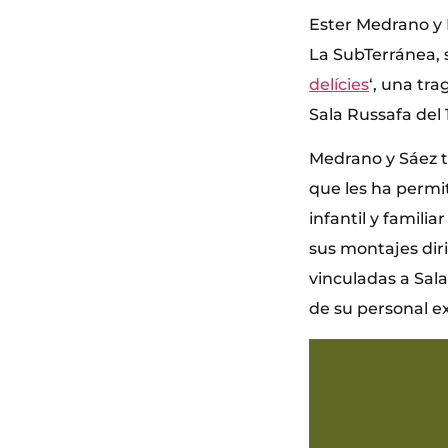
Ester Medrano y 
La SubTerránea, 
delícies
‘, una tr
Sala Russafa del
Medrano y Sáez t
que les ha permit
infantil y familia
sus montajes dir
vinculadas a Sal
de su personal 