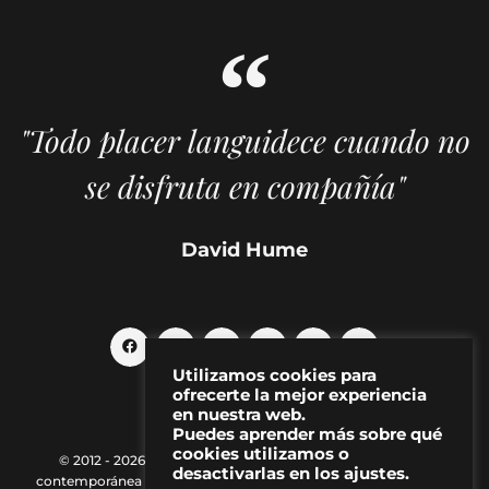
"Todo placer languidece cuando no
se disfruta en compañía"
David Hume
Utilizamos cookies para
ofrecerte la mejor experiencia
en nuestra web.
Puedes aprender más sobre qué
cookies utilizamos o
© 2012 - 2026 MAKMA | Revista de artes visuales y cultura
desactivarlas en los ajustes.
contemporánea |
Política de Privacidad
|
Aviso Legal
|
Contacto