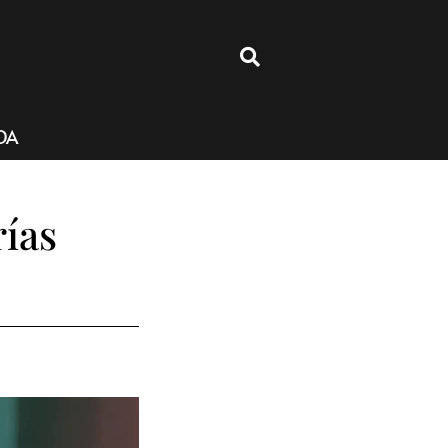
4
DA
rías