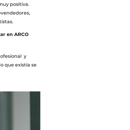
muy positiva.
revendedores,
istas.
otar en ARCO
ofesional y
o que existía se