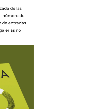
zada de las
 El número de
o de entradas
galerías no