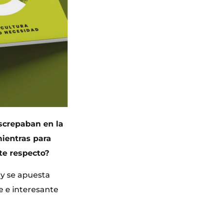
iscrepaban en la
mientras para
ste respecto?
 y se apuesta
e e interesante