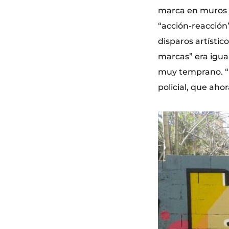
marca en muros y
“acción-reacción
disparos artísti
marcas” era igua
muy temprano. “E
policial, que aho