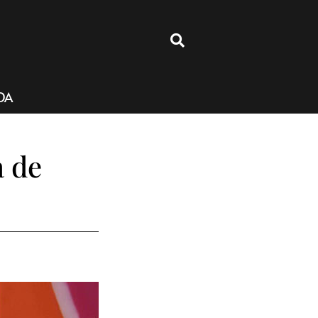
4
DA
a de