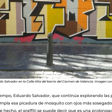
o Salvador en la Calle Alta del barrio del Carmen de Valencia. Imagen cort
iempo, Eduardo Salvador, que continúa explorando las 
ntempla esa picadura de mosquito con ojos más sosegados
e hecho, el graffiti se puede decir que es una prolonga