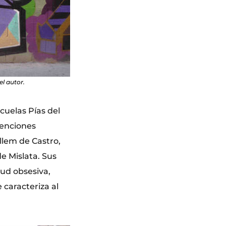
l autor.
scuelas Pías del
venciones
llem de Castro,
e Mislata. Sus
tud obsesiva,
 caracteriza al