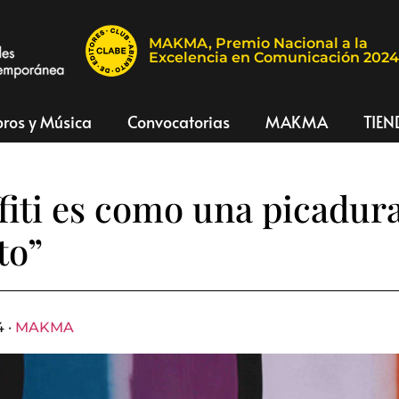
MAKMA, Premio Nacional a la
Excelencia en Comunicación 202
bros y Música
Convocatorias
MAKMA
TIEN
ffiti es como una picadur
to”
4 ·
MAKMA