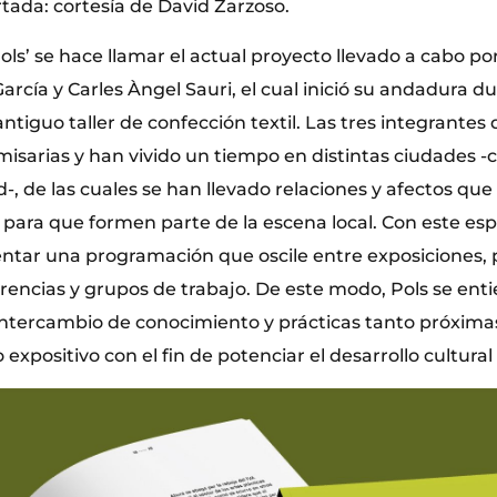
tada: cortesía de David Zarzoso.
ls’ se hace llamar el actual proyecto llevado a cabo po
rcía y Carles Àngel Sauri, el cual inició su andadura d
antiguo taller de confección textil. Las tres integrantes
misarias y han vivido un tiempo en distintas ciudades 
-, de las cuales se han llevado relaciones y afectos q
a para que formen parte de la escena local. Con este esp
entar una programación que oscile entre exposiciones, 
erencias y grupos de trabajo. De este modo, Pols se en
ntercambio de conocimiento y prácticas tanto próxima
expositivo con el fin de potenciar el desarrollo cultur