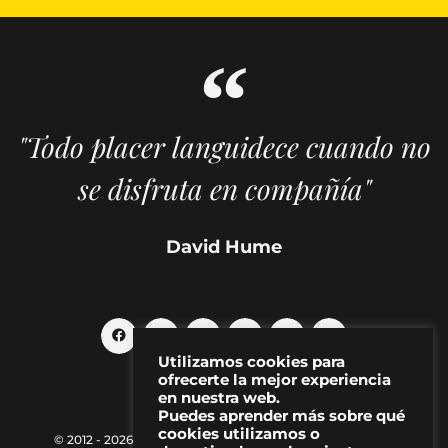
"Todo placer languidece cuando no
se disfruta en compañía"
David Hume
Utilizamos cookies para
ofrecerte la mejor experiencia
en nuestra web.
Puedes aprender más sobre qué
cookies utilizamos o
© 2012 - 2026 MAKMA | Revista de artes visuales y cultura