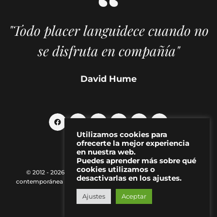
"Todo placer languidece cuando no
se disfruta en compañía"
David Hume
Utilizamos cookies para
ofrecerte la mejor experiencia
en nuestra web.
Puedes aprender más sobre qué
cookies utilizamos o
© 2012 - 2026 MAKMA | Revista de artes visuales y cultura
desactivarlas en los ajustes.
contemporánea |
Política de Privacidad
|
Aviso Legal
|
Contacto
Ajustes
Aceptar