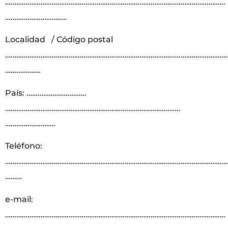
……………………………………………………………………………………………………….
……………………………
Localidad / Código postal
………………………………………………………………………………………………………….
…….…………
País: …………………………..
………………………………………………………………………………….
………………………
Teléfono:
…………………………………………………………………………………………………………
………
e-mail:
……………………………………………………………………………………………………….