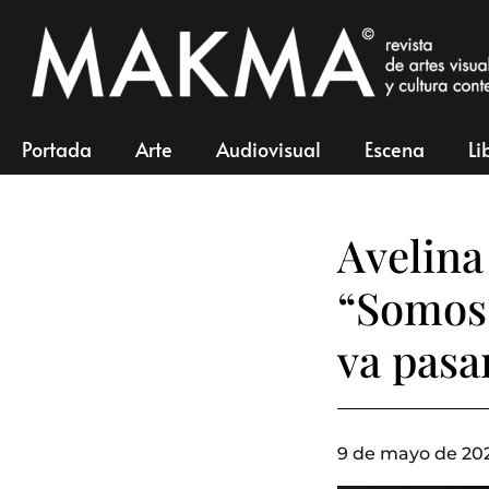
Portada
Arte
Audiovisual
Escena
Li
Avelina
“Somos 
va pasan
9 de mayo de 202