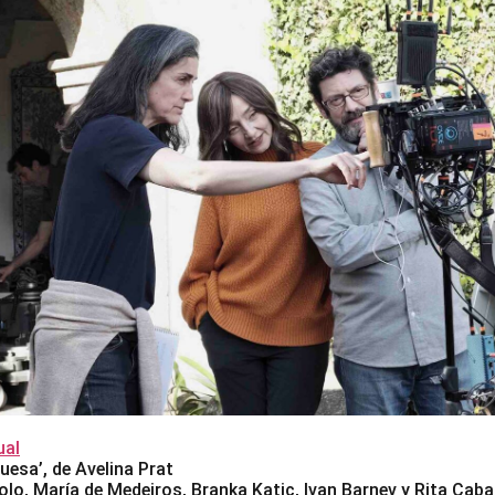
al
uesa’, de Avelina Prat
lo, María de Medeiros, Branka Katic, Ivan Barnev y Rita Cab