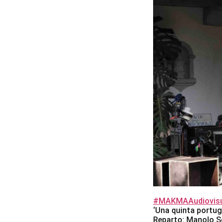
#MAKMAAudiovisu
‘Una quinta portug
Reparto: Manolo So