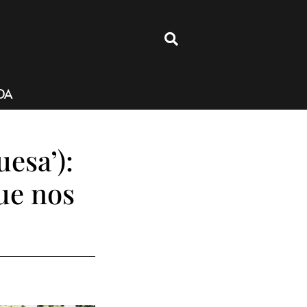
4
DA
uesa’):
ue nos