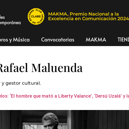
MAKMA, Premio Nacional a la
Excelencia en Comunicación 202
bros y Música
Convocatorias
MAKMA
TIEN
Rafael Maluenda
 y gestor cultural.
os: ‘El hombre que mató a Liberty Valance’, ‘Dersú Uzalá’ y l