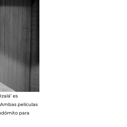
zalá’ es
. Ambas películas
indómito para