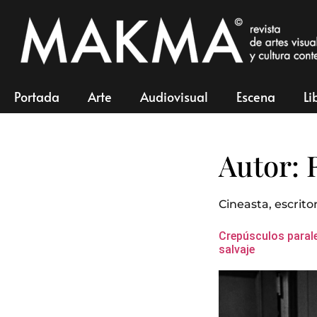
Portada
Arte
Audiovisual
Escena
Li
Autor:
Cineasta, escritor
Crepúsculos paralel
salvaje