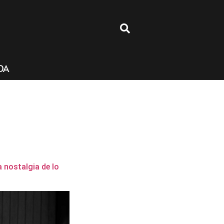
4
DA
a nostalgia de lo