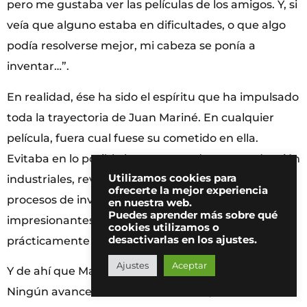
pero me gustaba ver las películas de los amigos. Y, si
veía que alguno estaba en dificultades, o que algo
podía resolverse mejor, mi cabeza se ponía a
inventar…”.
En realidad, ése ha sido el espíritu que ha impulsado
toda la trayectoria de Juan Mariné. En cualquier
película, fuera cual fuese su cometido en ella.
Evitaba en lo posible los procesos de postproducción
Utilizamos cookies para
industriales, revelando, etalonando, y siguiendo
ofrecerte la mejor experiencia
procesos de invención propia. De ahí los resultados
en nuestra web.
Puedes aprender más sobre qué
impresionantes de su cine, de ahí que sea
cookies utilizamos o
desactivarlas en los ajustes.
prácticamente inimitable.
Ajustes
Aceptar
Y de ahí que Mariné siga estudiando, investigando…
Ningún avance técnico le es extraño; incluso es