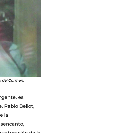
o del Carmen.
rgente, es
. Pablo Bellot,
e la
desencanto,
 saturación de la