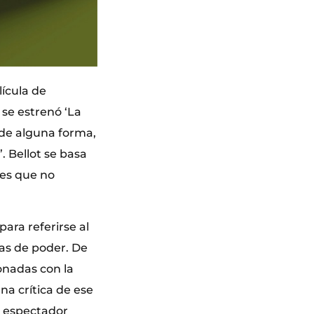
lícula de
se estrenó ‘La
 de alguna forma,
 Bellot se basa
nes que no
ara referirse al
ias de poder. De
onadas con la
na crítica de ese
l espectador