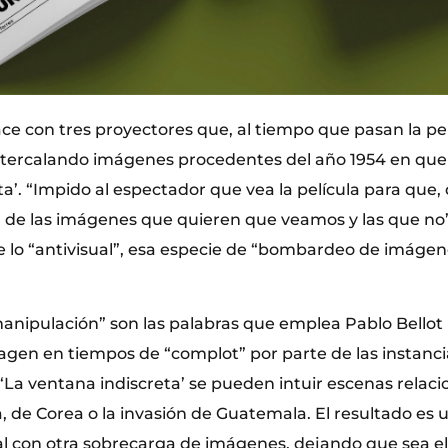
ace con tres proyectores que, al tiempo que pasan la pe
ntercalando imágenes procedentes del año 1954 en que 
a’. “Impido al espectador que vea la película para que,
a de las imágenes que quieren que veamos y las que no”.
e lo “antivisual”, esa especie de “bombardeo de imáge
anipulación” son las palabras que emplea Pablo Bellot p
magen en tiempos de “complot” por parte de las instanc
‘La ventana indiscreta’ se pueden intuir escenas relaci
, de Corea o la invasión de Guatemala. El resultado es u
 con otra sobrecarga de imágenes, dejando que sea e