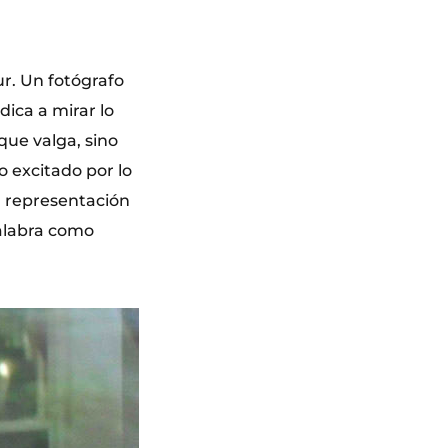
r. Un fotógrafo
ica a mirar lo
que valga, sino
o excitado por lo
va representación
alabra como