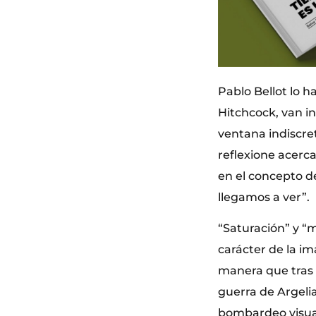
Pablo Bellot lo h
Hitchcock, van i
ventana indiscret
reflexione acerc
en el concepto d
llegamos a ver”.
“Saturación” y “m
carácter de la i
manera que tras 
guerra de Argelia
bombardeo visual