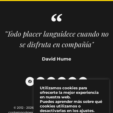
"Todo placer languidece cuando no
se disfruta en compañía"
David Hume
Utilizamos cookies para
ofrecerte la mejor experiencia
en nuestra web.
Puedes aprender más sobre qué
cookies utilizamos o
© 2012 - 2026 MAKMA | Revista de artes visuales y cultura
desactivarlas en los ajustes.
contemporánea |
Política de Privacidad
|
Aviso Legal
|
Contacto