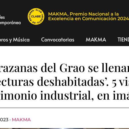
MAKMA, Premio Nacional a la
Excelencia en Comunicación 202
bros y Música
Convocatorias
MAKMA
TIEN
razanas del Grao se llena
ecturas deshabitadas’. 5 v
rimonio industrial, en i
023 ·
MAKMA