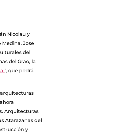
ián Nicolau y
e Medina, Jose
ulturales del
as del Grao, la
al
‘, que podrá
 arquitecturas
 ahora
. Arquitecturas
as Atarazanas del
nstrucción y