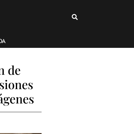
4
DA
n de
isiones
mágenes