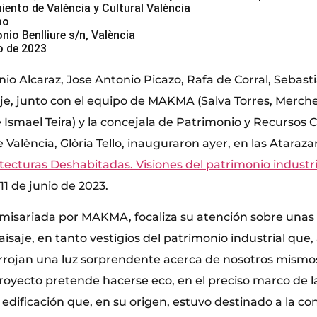
ento de València y Cultural València
ao
nio Benlliure s/n, València
io de 2023
nio Alcaraz, Jose Antonio Picazo, Rafa de Corral, Sebast
je, junto con el equipo de MAKMA (Salva Torres, Merch
Ismael Teira) y la concejala de Patrimonio y Recursos C
alència, Glòria Tello, inauguraron ayer, en las Atarazan
tecturas Deshabitadas. Visiones del patrimonio industri
 11 de junio de 2023.
omisariada por MAKMA, focaliza su atención sobre unas
isaje, en tanto vestigios del patrimonio industrial que,
rrojan una luz sorprendente acerca de nosotros mismos
proyecto pretende hacerse eco, en el preciso marco de l
edificación que, en su origen, estuvo destinado a la co