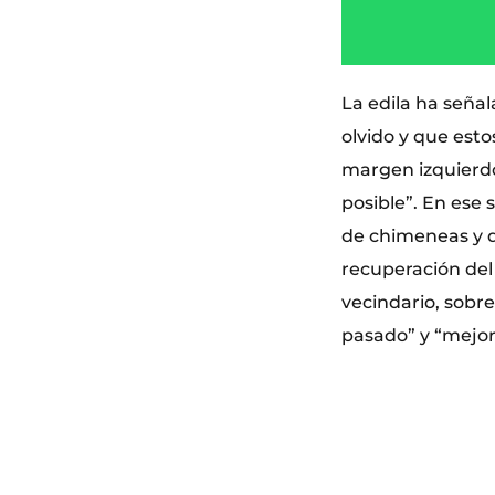
La edila ha seña
olvido y que est
margen izquierdo
posible”. En ese
de chimeneas y d
recuperación del 
vecindario, sobr
pasado” y “mejor