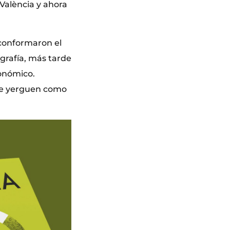
València y ahora
 conformaron el
ografía, más tarde
onómico.
 se yerguen como