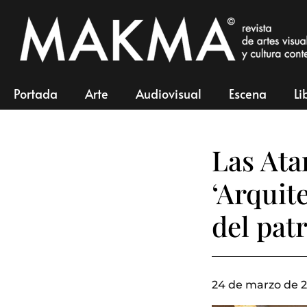
Portada
Arte
Audiovisual
Escena
Li
Las Ata
‘Arquit
del pat
24 de marzo de 2