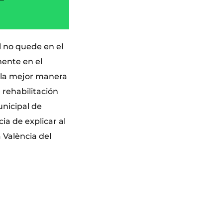
l no quede en el
mente en el
e la mejor manera
 rehabilitación
unicipal de
ia de explicar al
 València del