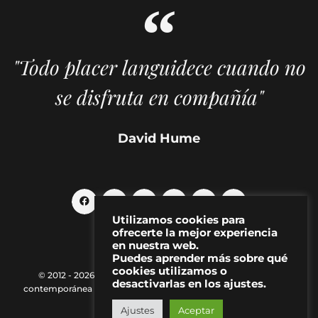
"Todo placer languidece cuando no
se disfruta en compañía"
David Hume
Utilizamos cookies para
ofrecerte la mejor experiencia
en nuestra web.
Puedes aprender más sobre qué
cookies utilizamos o
© 2012 - 2026 MAKMA | Revista de artes visuales y cultura
desactivarlas en los ajustes.
contemporánea |
Política de Privacidad
|
Aviso Legal
|
Contacto
Ajustes
Aceptar