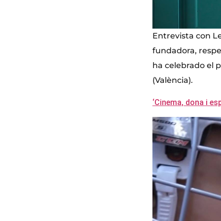
Entrevista con L
fundadora, respe
ha celebrado el 
(València).
‘Cinema, dona i esp