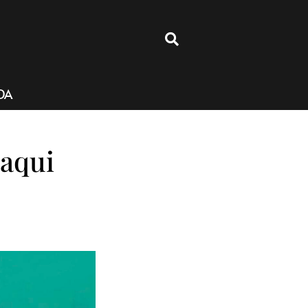
4
DA
Paqui