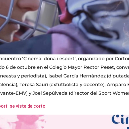
ncuentro ‘Cinema, dona i esport’, organizado por Corto
do 6 de octubre en el Colegio Mayor Rector Peset, con
neasta y periodista), Isabel García Hernández (diputada
alència), Teresa Saurí (exfutbolista y docente), Amparo
Levante-EMV) y Joel Sepúlveda (director del Sport Women
ort’ se viste de corto