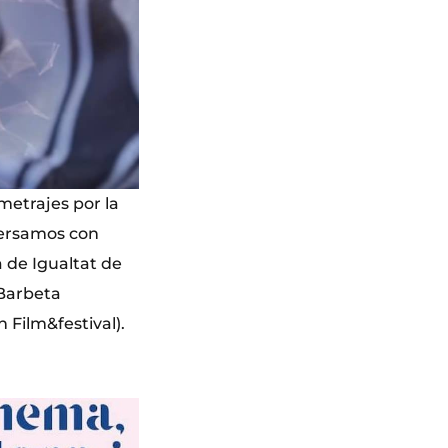
metrajes por la
versamos con
 de Igualtat de
 Barbeta
 Film&festival).