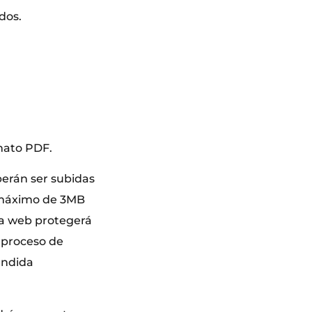
dos.
rmato PDF.
berán ser subidas
o máximo de 3MB
a web protegerá
l proceso de
endida