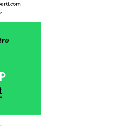
oarti.com
:
s.