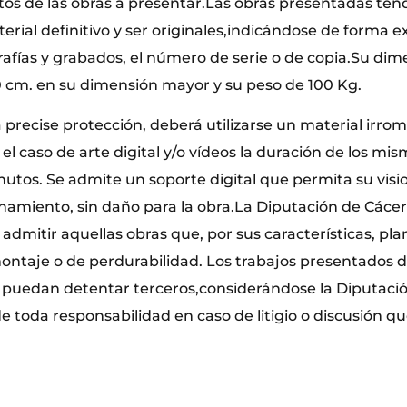
os de las obras a presentar.Las obras presentadas ten
erial definitivo y ser originales,indicándose de forma exp
grafías y grabados, el número de serie o de copia.Su di
 cm. en su dimensión mayor y su peso de 100 Kg.
precise protección, deberá utilizarse un material irrom
En el caso de arte digital y/o vídeos la duración de los m
nutos. Se admite un soporte digital que permita su visi
namiento, sin daño para la obra.La Diputación de Cácer
 admitir aquellas obras que, por sus características, pl
montaje o de perdurabilidad. Los trabajos presentados d
puedan detentar terceros,considerándose la Diputació
e toda responsabilidad en caso de litigio o discusión q