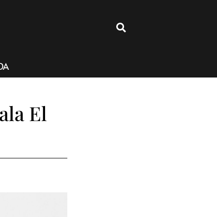
4
DA
ala El