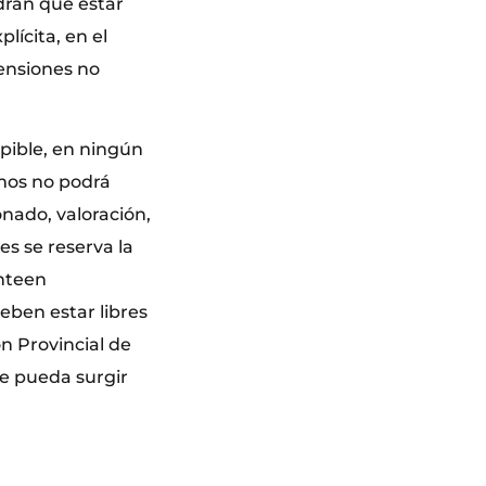
drán que estar
lícita, en el
mensiones no
pible, en ningún
ismos no podrá
onado, valoración,
es se reserva la
anteen
eben estar libres
n Provincial de
ue pueda surgir