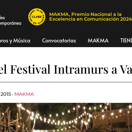
MAKMA, Premio Nacional a la
Excelencia en Comunicación 202
bros y Música
Convocatorias
MAKMA
TIEN
el Festival Intramurs a V
2015 ·
MAKMA