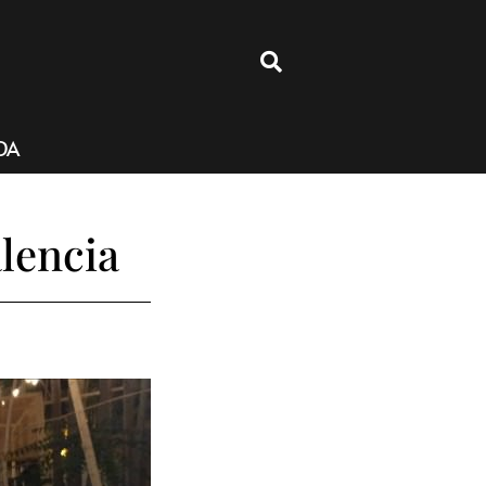
4
DA
alencia